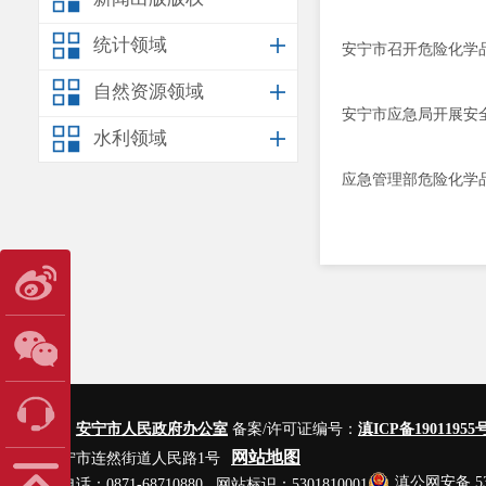
统计领域
安宁市召开危险化学
自然资源领域
安宁市应急局开展安
水利领域
应急管理部危险化学
主办单位：
安宁市人民政府办公室
备案/许可证编号：
滇ICP备19011955号
网站地图
地址：安宁市连然街道人民路1号
滇公网安备 530
网站管理电话：0871-68710880 网站标识：5301810001