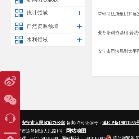
统计领域
草铺司法所组织开展2
自然资源领域
业务培训夯基础 普
水利领域
安宁市司法局到太平
主办单位：
安宁市人民政府办公室
备案/许可证编号：
滇ICP备19011955号
网站地图
地址：安宁市连然街道人民路1号
滇公网安备 530
网站管理电话：0871-68710880 网站标识：5301810001