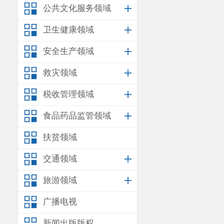
隐患事项，分
公共文化服务领域
清、情况明
卫生健康领域
用“
2+3+N
”
安全生产领域
来，共受理矛
救灾领域
纷化解在当地
税收管理领域
道
，矛盾不上
三、
聚焦
食品药品监管领域
一是
始终
扶贫领域
情、理、法相
交通领域
法，在普法中
旅游领域
果，
2024
年以
广播电视
公园、法治
文
新闻出版版权