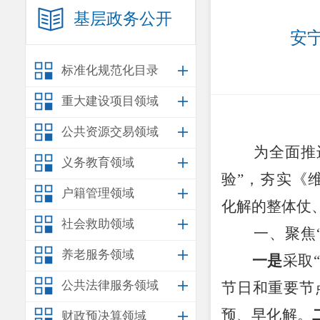
基层政务公开
安宁
标准化规范化目录
重大建设项目领域
公共资源交易领域
为
全面推
义务教育领域
验
”
，
夯实
《
户籍管理领域
化解的整体仗
社会救助领域
一、
聚焦
养老服务领域
一是
采取
“
公共法律服务领域
节日和重要节
预、早化解。
财政预决算领域