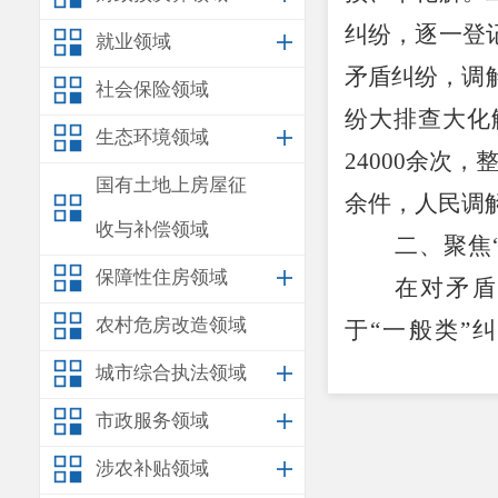
纠纷，逐一登
就业领域
矛盾纠纷，调
社会保险领域
纷大排查大化
生态环境领域
24
000
余次，
国有土地上房屋征
余件，人民调
收与补偿领域
二、
聚焦
保障性住房领域
在对矛盾
农村危房改造领域
于
“
一般类
”
纠
于
“
关注类
”“
城市综合执法领域
处；对于疑难
市政服务领域
措施。对群众
涉农补贴领域