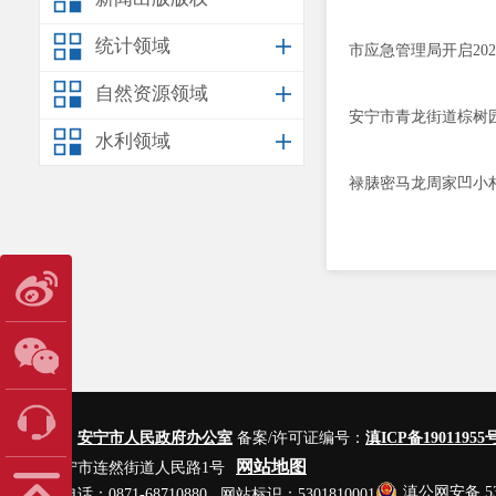
统计领域
市应急管理局开启20
自然资源领域
安宁市青龙街道棕树
水利领域
禄脿密马龙周家凹小
主办单位：
安宁市人民政府办公室
备案/许可证编号：
滇ICP备19011955号
网站地图
地址：安宁市连然街道人民路1号
滇公网安备 530
网站管理电话：0871-68710880 网站标识：5301810001