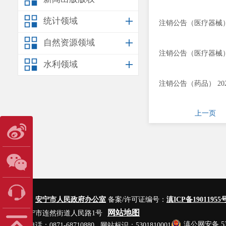
统计领域
注销公告（医疗器械） 
自然资源领域
注销公告（医疗器械） 
水利领域
注销公告（药品） 202
上一页
主办单位：
安宁市人民政府办公室
备案/许可证编号：
滇ICP备19011955号
网站地图
地址：安宁市连然街道人民路1号
滇公网安备 530
网站管理电话：0871-68710880 网站标识：5301810001