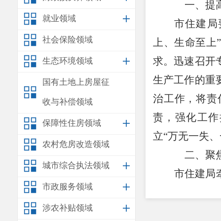
一、提
就业领域
市住建局
社会保险领域
上、生命至上
求。迅速召开
生态环境领域
生产工作的重
国有土地上房屋征
治工作
，将责
收与补偿领域
责，强化工作
保障性住房领域
立
“万无一失
农村危房改造领域
二、聚
城市综合执法领域
市住建局
市政服务领域
出问题，举一
涉农补贴领域
办公室关于
全