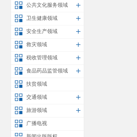
要求，立即组
公共文化服务领域
面工作：
卫生健康领域
一是建筑
安全生产领域
定标准》，重
救灾领域
大的分部分项
税收管理领域
岗等违法违规
食品药品监管领域
二是城镇
扶贫领域
宅、经营性用
交通领域
格落实
“危房
离等管控措施
旅游领域
三是自建
广播电视
健全农村低收
新闻出版版权