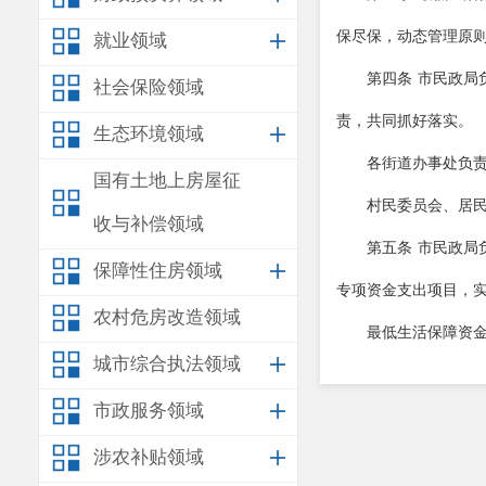
保尽保，动态管理原
就业领域
第四条
市民政局
社会保险领域
责，共同抓好落实。
生态环境领域
各街道办事处负
国有土地上房屋征
村民委员会、居
收与补偿领域
第五条
市民政局
保障性住房领域
专项资金支出项目
，
农村危房改造领域
最低生活保障资
城市综合执法领域
第六条
鼓励公民
市政服务领域
市财政局，用于最低
涉农补贴领域
第七条
持有安宁