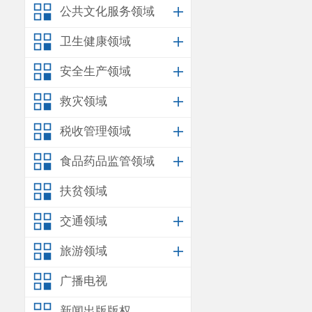
公共文化服务领域
符合规定条件的，可
（一）配偶、父
卫生健康领域
（二）父母双亡
安全生产领域
（三）父母双亡
救灾领域
（四）户口已迁
税收管理领域
以下人员收入不
食品药品监管领域
（一）
正在部
扶贫领域
（二）连续三年
交通领域
（三）
在监狱
旅游领域
第八条
有下列情
广播电视
（
一
）
不如实提
（
二
）
在就业年
新闻出版版权