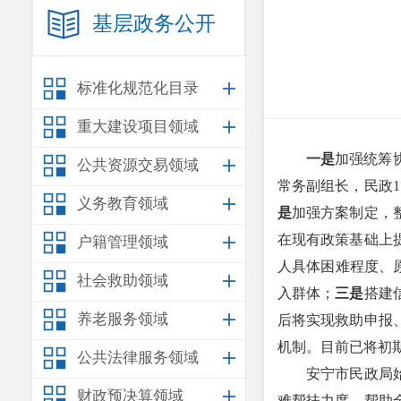
基层政务公开
标准化规范化目录
重大建设项目领域
一是
加强统筹
公共资源交易领域
常务副组长，民政
义务教育领域
是
加强方案制定，
在现有政策基础上
户籍管理领域
人具体困难程度、
社会救助领域
入群体；
三是
搭建
养老服务领域
后将实现救助申报
机制。目前已将初期
公共法律服务领域
安宁市民政局
财政预决算领域
难帮扶力度，帮助全