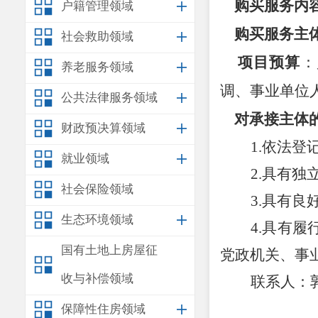
购买服务内
户籍管理领域
购买服务主
社会救助领域
项目预算
：
养老服务领域
调、事业单位
公共法律服务领域
对承接主体的
财政预决算领域
1.
依法登
就业领域
2.
具有独
社会保险领域
3.
具有良
生态环境领域
4.
具有履
国有土地上房屋征
党政机关、事
收与补偿领域
联系人：
保障性住房领域