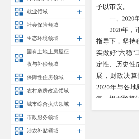
予以审议。
就业领域
一、202
社会保险领域
年，
2020
生态环境领域
指导下，坚持
国有土地上房屋征
实做好“六稳
定性、历史性
收与补偿领域
展，财政决算
保障性住房领域
2020
年与各地
农村危房改造领域
复，根据预算
城市综合执法领域
（一）地
市政服务领域
地方一般
涉农补贴领域
结转
3,717
万