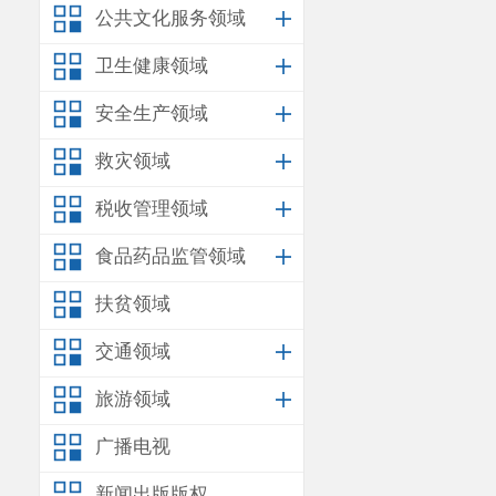
券），动用预
公共文化服务领域
832,853
万元。
卫生健康领域
地方一般
安全生产领域
元，主要是按
救灾领域
不影响总支出
税收管理领域
券支出
114,000
食品药品监管领域
53,517
万元（
扶贫领域
充预算稳定调
收支相抵
交通领域
为上级专项补
旅游领域
（二）政
广播电视
政府性基
新闻出版版权