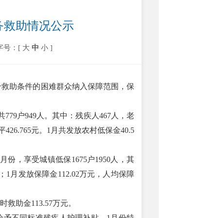
业务救助情况公示
字号：[
大
中
小
]
合救助条件的困难群众纳入保障范围，保
779户949人。其中：残疾人467人，老
26.765元。1月共发放农村低保金40.5
份，享受城镇低保1675户1950人，其
；1月发放保障金112.02万元，人均保障
救助金113.57万元。
，给予不同标准残疾人护理补贴，1月份特