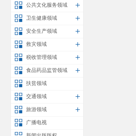
八、项目支出
公共文化服务领域
九、项目支出
卫生健康领域
十、项目支出
安全生产领域
十一、政府性
救灾领域
十二、部门政
税收管理领域
十三、政府购
食品药品监管领域
十四、市对下
扶贫领域
十五、市对下
交通领域
十六、新增资
旅游领域
第一部分
昆明
广播电视
一、基本
（一）部
新闻出版版权