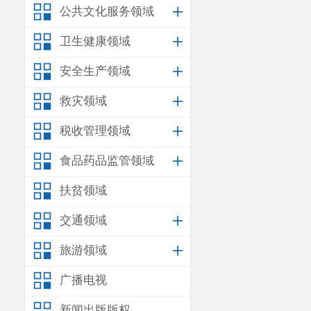
公共文化服务领域
10
吴春苹
卫生健康领域
11
李梦南
安全生产领域
12
夏安国
救灾领域
税收管理领域
13
洪啟斌
食品药品监管领域
14
宋殊贤
扶贫领域
交通领域
15
杨飞
旅游领域
16
朱晓帆
广播电视
17
薛家俊
新闻出版版权