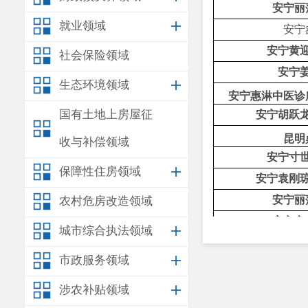
安宁丽
就业领域
安宁
安宁黄
社会保险领域
安宁
生态环境领域
安宁惠淋中医诊
国有土地上房屋征
安宁胡跃
昆明
收与补偿领域
安宁寸
保障性住房领域
安宁袁刚
安宁丽
农村危房改造领域
安宁市
城市综合执法领域
安宁市连然
市政服务领域
安宁鑫湖
安宁市医共
涉农补贴领域
云南省昆钢医院