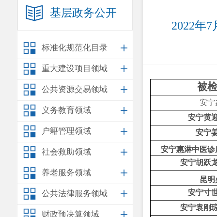
基层政务公开
2022
标准化规范化目录
重大建设项目领域
被
公共资源交易领域
安宁
义务教育领域
安宁黄
户籍管理领域
安宁
安宁惠淋中医诊
社会救助领域
安宁胡跃
养老服务领域
昆明
安宁寸
公共法律服务领域
安宁袁刚
财政预决算领域