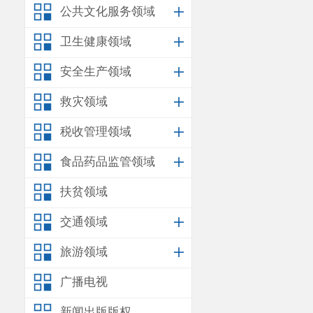
18
公共文化服务领域
李涛
19
卫生健康领域
梁俊杰
20
安全生产领域
林亚荣
21
救灾领域
王娅琳
22
税收管理领域
贺天琼
23
黄瑜
24
食品药品监管领域
郎啟满
25
扶贫领域
李洪平
26
交通领域
李亚文
27
旅游领域
鸣志尧
28
广播电视
秦瑞
29
新闻出版版权