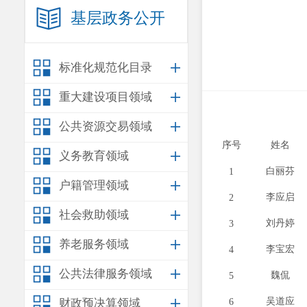
基层政务公开
标准化规范化目录
重大建设项目领域
2023
公共资源交易领域
序号
姓名
义务教育领域
白丽芬
1
户籍管理领域
李应启
2
社会救助领域
刘丹婷
3
养老服务领域
李宝宏
4
公共法律服务领域
魏侃
5
吴道应
财政预决算领域
6