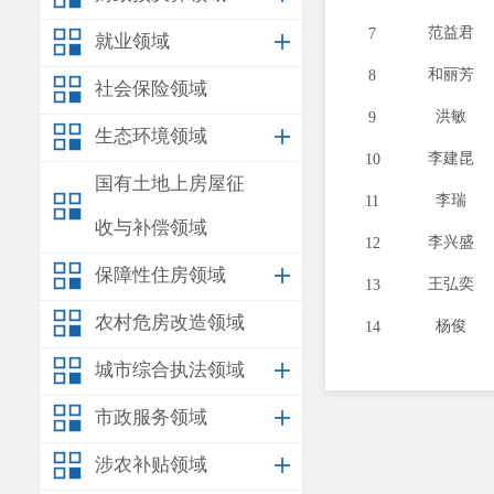
范益君
7
就业领域
和丽芳
8
社会保险领域
洪敏
9
生态环境领域
李建昆
10
国有土地上房屋征
李瑞
11
收与补偿领域
李兴盛
12
保障性住房领域
王弘奕
13
农村危房改造领域
杨俊
14
城市综合执法领域
杨晓艳
15
周小龙
16
市政服务领域
康瑞杰
17
涉农补贴领域
李俊