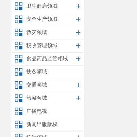
卫生健康领域
（三）由政府
社会福利、市政公
安全生产领域
（四）由政府
救灾领域
（五）由政府
的需要；
税收管理领域
（六）法律、
食品药品监管领域
第九条 依照
划、土地利用总体
扶贫领域
民经济和社会发展
交通领域
制定国民经济
旅游领域
见，经过科学论证
第十条 房屋
广播电视
市、县级人民
新闻出版版权
期限不得少于30日
第十一条 市