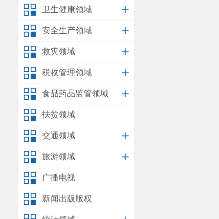
号)的规定，
卫生健康领域
管理局、戒毒
安全生产领域
视同小型、微
救灾领域
策根据《关于促
税收管理领域
残疾人福利性
食品药品监管领域
利性单位声明
扶贫领域
优惠政策。（
交通领域
联合体评审优
4%。；（1）
旅游领域
企业价格扣除
广播电视
例:4%、大中
新闻出版版权
3.本项目的