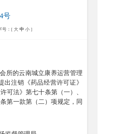
04号
字号：[
大
中
小
]
会所的云南城立康养运营管理
提出注销《药品经营许可
证》
政许可法》第七十条第（一）、
六条第一款第（二）项规定，同