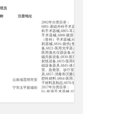
理员
称
注册地址
经营范围
2002
年分类目录：
6801-
基础外科手术器械
,6802-
显微外科手术器
科手术器械
,6805-
耳鼻喉科手术器械
,6806-
口
手术器械
,6808-
腹部外科手术器械
,6809-
泌尿
（骨科）手术器械
,6812-
妇产科用手术器械
,6
刺器械
,6816-
烧伤
(
整形
)
科手术器械
,6820-
普
备
,6822-
医用光学器具、仪器及内窥镜设备
,6
医用激光仪器设备
,6825-
医用高频仪器设备
,6
磁共振设备
,6830-
医用
X
射线设备
,6831-
医用
X
射线设备
,6833-
医用核素设备
,6834-
医用射线
础设备器具
,6845-
体外循环及血液处理设备
,6
室、急救室、诊疗室设备及器具
,6855-
口腔科
具
,6857-
消毒和灭菌设备及器具
,6858-
医用冷
腔科材料
,6864-
医用卫生材料及敷料
,6865-
医
云南省昆明市安
子材料及制品
,6870-
软件
,6877-
介入器材
2017
年分类目录：
宁市太平新城街
01-
有源手术器械
,02-
无源手术器械
,03-
神经
道办事处云南华
械
,05-
放射治疗器械
,06-
医用成像器械
,07-
医用
救器械
,09-
物理治疗器械
,10-
输血、透析和体
楚汽配玻璃物流
植入器械
,14-
注输、护理和防护器械
,15-
患者
械
,18-
妇产科、辅助生殖和避孕器械
,19-
医用
华
城
A14
幢
08
号
械