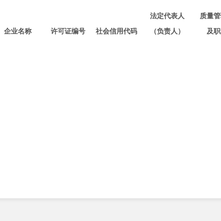
法定代表人
质量管
企业名称
许可证编号
社会信用代码
（负责人）
及职
滇昆药监械
云南加黎科技
经营许
陈旭
黄顺
有限公司
20230791
号
91530181MACU6M7Q6D