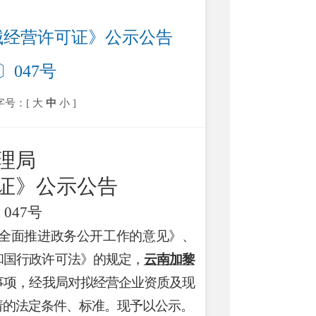
〕047号
字号：[
大
中
小
]
理局
证》公示公告
〕
0
47
号
全面推进政务公开工作的意见》
、
和国行政许可法》
的规定，
云南加黎
事项，
经我局
对拟经营
企业
资质
及现
请的法定条件、标准。现
予以
公示。