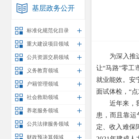
基层政务公开
标准化规范化目录
重大建设项目领域
为深入推
公共资源交易领域
让
“
马路
”
零工
义务教育领域
就业能效。安
户籍管理领域
面试体检，
“
点
社会救助领域
近年来，
养老服务领域
患，而且靠运
公共法律服务领域
定、收入难保
财政预决算领域
2021
年建成人