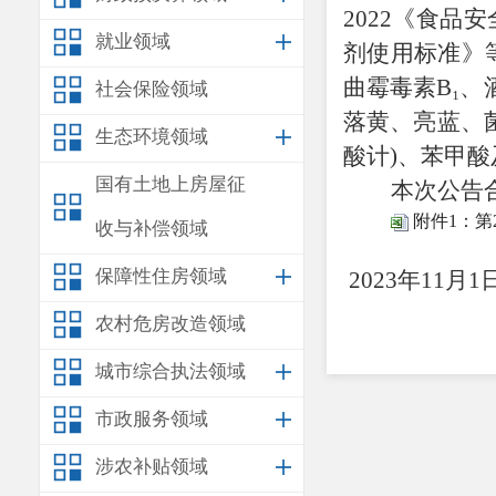
2022《食品安
就业领域
剂使用标准》等
曲霉毒素B₁、
社会保险领域
落黄、亮蓝、
生态环境领域
酸计)、苯甲酸
国有土地上房屋征
本次公告
附件1：第
收与补偿领域
安
保障性住房领域
2023年
11
月
1
农村危房改造领域
城市综合执法领域
市政服务领域
涉农补贴领域