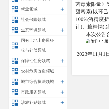
菌毒素限量》
就业领域
甜蜜素(以环己
100%酒精度
社会保险领域
计)、糖精钠(以
生态环境领域
本次公告
国有土地上房屋征
附件1：第
安
收与补偿领域
2023年
11
月
1
保障性住房领域
农村危房改造领域
城市综合执法领域
市政服务领域
涉农补贴领域