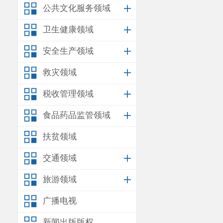
十六、上级补助项目
公共文化服务领域
十七、部门项目中期
第一部分
卫生健康领域
说明
安全生产领域
一、基本
救灾领域
（一）部
税收管理领域
负责组织
食品药品监管领域
滅排监测，配
扶贫领域
管辖区域环境
交通领域
（二）机
旅游领域
我部门共
广播电视
测站综合室、
新闻出版版权