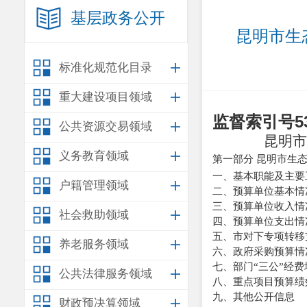
基层政务公开
昆明市生
标准化规范化目录
重大建设项目领域
监督索引号
5
公共资源交易领域
昆明市
义务教育领域
第一部分
昆明市生
一、基本职能及主要
户籍管理领域
二、预算单位基本情
三、预算单位收入情
社会救助领域
四、预算单位支出情
五、市对下专项转移
养老服务领域
六、政府采购预算情
七、部门
“
三公
”
经费
公共法律服务领域
八、重点项目预算绩
九、其他公开信息
财政预决算领域