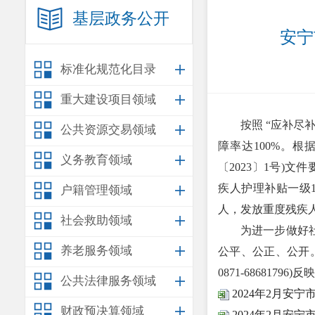
基层政务公开
安宁
标准化规范化目录
重大建设项目领域
按照 “应补
公共资源交易领域
障率达100%。
义务教育领域
〔2023〕1号)
疾人护理补贴一级11
户籍管理领域
人，发放重度残疾人护
社会救助领域
为进一步做好社会
养老服务领域
公平、公正、公开
0871-68681796)反
公共法律服务领域
2024年2月安
财政预决算领域
2024年2月安