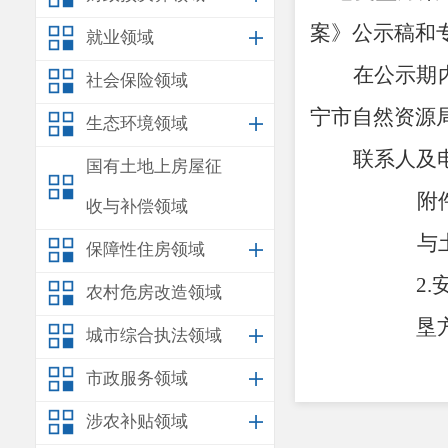
案
》
公示稿和
就业领域
在公示期
社会保险领域
宁市自然资源
生态环境领域
联系人及
国有土地上房屋征
附
收与补偿领域
与
保障性住房领域
2.
农村危房改造领域
垦
城市综合执法领域
市政服务领域
涉农补贴领域
1.安宁靖超经