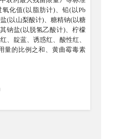
食品中农药最大残留限量》等标准
氧化值(以脂肪计)、铅(以Pb
盐(以山梨酸计)、糖精钠(以糖
及其钠盐(以脱氢乙酸计)、柠檬
藓红、靛蓝、诱惑红、酸性红、
用量的比例之和、黄曲霉毒素
督管理局