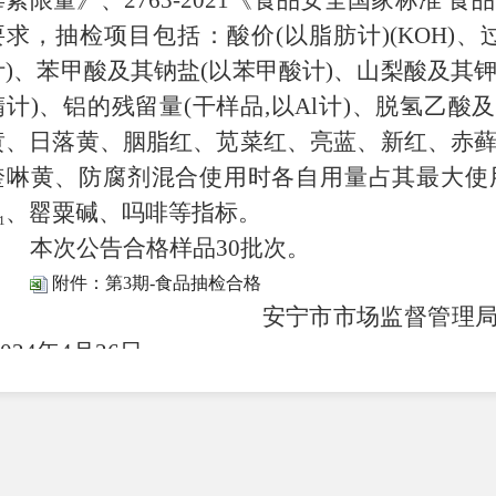
毒素限量》、2763-2021《食品安全国家标准 
要求，抽检项目包括：酸价(以脂肪计)(KOH)、过
计)、苯甲酸及其钠盐(以苯甲酸计)、山梨酸及其钾
精计)、铝的残留量(干样品,以Al计)、脱氢乙酸
黄、日落黄、胭脂红、苋菜红、亮蓝、新红、赤
喹啉黄、防腐剂混合使用时各自用量占其最大使
B₁、罂粟碱、吗啡等指标。
本次公告合格样品
30批次。
附件：第3期-食品抽检合格
安宁市市场监
2024年4月26日