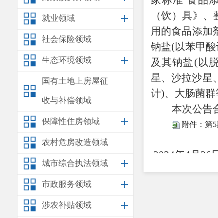
家标准 食品添
（饮）具》、
就业领域
用的食品添加
社会保险领域
钠盐(以苯甲酸
生态环境领域
及其钠盐(以
星、沙拉沙星
国有土地上房屋征
计)、大肠菌
收与补偿领域
本次公告
保障性住房领域
附件：第5
安
农村危房改造领域
2024年4月26
城市综合执法领域
市政服务领域
涉农补贴领域