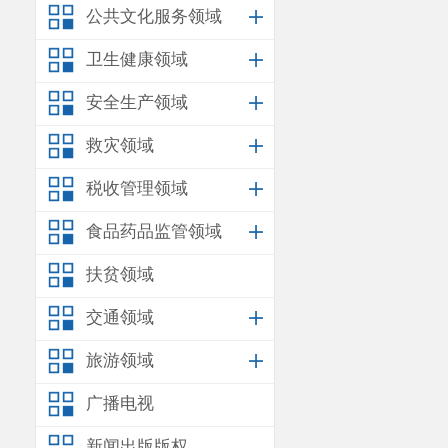
标准规定，检
公共文化服务领域
对抽检中
卫生健康领域
位开展产品追
查验工作，保
安全生产领域
附件1：本
救灾领域
附件2：食
安
税收管理领域
年4月26日
食品药品监管领域
扶贫领域
交通领域
旅游领域
广播电视
新闻出版版权