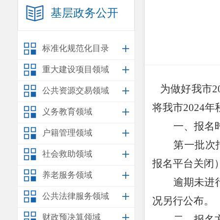
基层政务公开
标准化规范化目录
重大建设项目领域
为做好我市
2
公共资源交易领域
将我市
2024
年
义务教育领域
一、报名
户籍管理领域
第一批次
社会救助领域
报名平台关闭
养老服务领域
逾期未进
公共法律服务领域
况另行
公布
。
财政预决算领域
二、报名