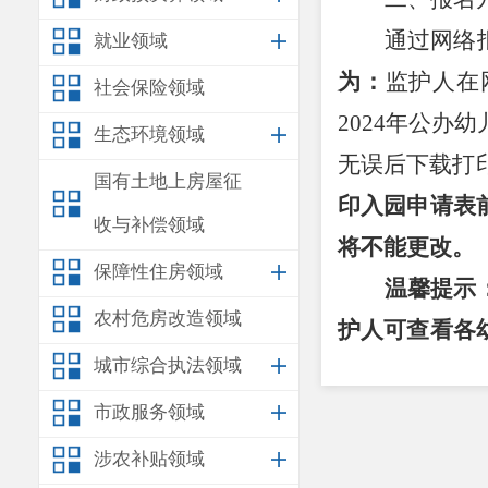
通过网络
就业领域
为：
监护人在
社会保险领域
202
4
年公办
幼
生态环境领域
无误后下载打
国有土地上房屋征
印入园申请表
收与补偿领域
将不能更改。
保障性住房领域
温馨提示
农村危房改造领域
护人可查看各
城市综合执法领域
儿园。
三、填报
市政服务领域
1
.
登录网
涉农补贴领域
2.
进入报