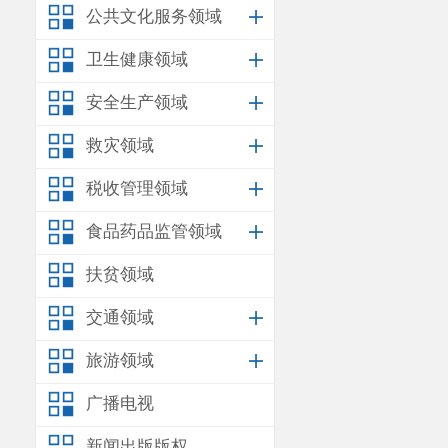
公共文化服务领域
求。
三、根据
卫生健康领域
吉鑫金属粉料
安全生产领域
面螳螂川地表
救灾领域
滇中产业新区
税收管理领域
行水质标准，
食品药品监管领域
准，但可满足
扶贫领域
四、根据
交通领域
水，生活污水
旅游领域
废水
18.15
万
m
广播电视
相对完善截排
新闻出版版权