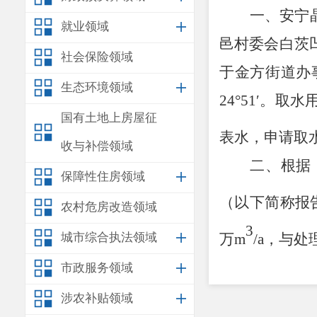
一、
安宁
就业领域
邑村委会白茨
社会保险领域
于金方街道办
生态环境领域
24
°
51
′
。取水
国有土地上房屋征
表水，申请取
收与补偿领域
二、根据
保障性住房领域
（以下简称报
农村危房改造领域
3
万
m
/a
，与处
城市综合执法领域
条件下，论证
市政服务领域
涉农补贴领域
溉用水量及生