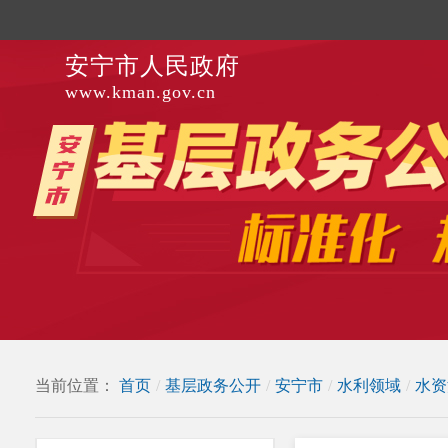
安宁市人民政府
www.kman.gov.cn
当前位置：
首页
/
基层政务公开
/
安宁市
/
水利领域
/
水资