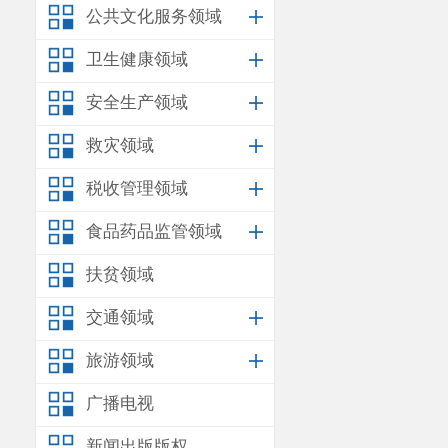
公共文化服务领域
计算
，规划年
卫生健康领域
麒麟污水处理
安全生产领域
由其代替，项
救灾领域
三、根据
税收管理领域
科监字
[2023]-
划》（
2010~2
食品药品监管领域
执行水质标准
扶贫领域
准
，但满足本
交通领域
四、根据
旅游领域
大部分经植物
广播电视
沟收集后退入
新闻出版版权