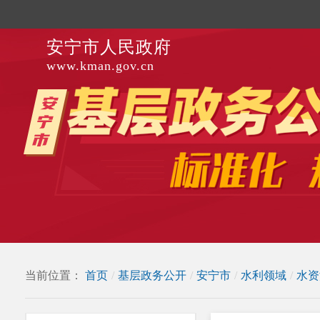
安宁市人民政府
www.kman.gov.cn
当前位置：
首页
/
基层政务公开
/
安宁市
/
水利领域
/
水资