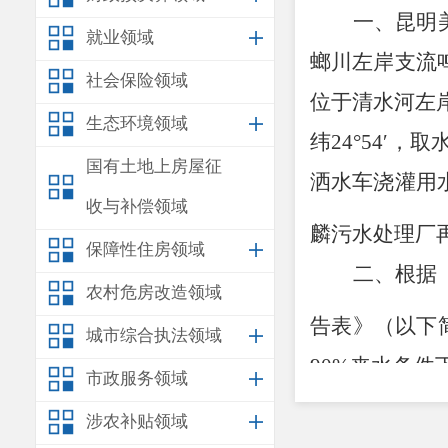
一、昆明
就业领域
螂川左岸支流
社会保险领域
位于清水河左
生态环境领域
纬
24
°
54
′
，
取
国有土地上房屋征
洒水车浇灌用
收与补偿领域
麟污水处理厂
保障性住房领域
二、根据
农村危房改造领域
告表》（以下
城市综合执法领域
90%
来水条件
市政服务领域
3
为
16.7
万
m
/a
涉农补贴领域