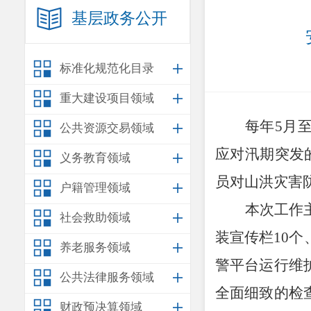
基层政务公开
标准化规范化目录
重大建设项目领域
每年
5
月
公共资源交易领域
应对汛期
突发
义务教育领域
员
对山洪灾害
户籍管理领域
本次工作
社会救助领域
装宣传栏
10
个
养老服务领域
警平台运行维
公共法律服务领域
全面细致的检
财政预决算领域