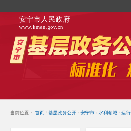
安宁市人民政府
www.kman.gov.cn
当前位置：
首页
/
基层政务公开
/
安宁市
/
水利领域
/
运行