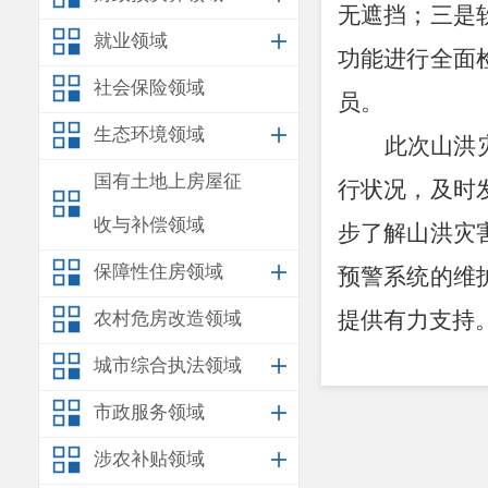
无遮挡
；
三
是
就业领域
功能进行全面
社会保险领域
员。
生态环境领域
此次山洪
国有土地上房屋征
行状况，及时
收与补偿领域
步了
解
山洪灾
保障性住房领域
预警系统的维
提供有力支持
农村危房改造领域
城市综合执法领域
市政服务领域
涉农补贴领域