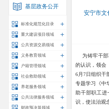
基层政务公开
安宁市文
标准化规范化目录
重大建设项目领域
公共资源交易领域
为
铸牢干部
义务教育领域
的认识，领会
户籍管理领域
6
月
7
日组织干
社会救助领域
专题学习《中
养老服务领域
助干部职工进
公共法律服务领域
识，使法治观
财政预决算领域