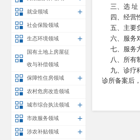
三、选
址
就业领域
四、经营
社会保险领域
五、主要
六
、服务
生态环境领域
七
、服务
国有土地上房屋征
八
、所有
收与补偿领域
九
、诊疗
保障性住房领域
诊所备案
后
农村危房改造领域
城市综合执法领域
市政服务领域
涉农补贴领域