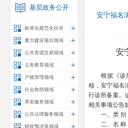
基层政务公开
安宁福名满
标准化规范化目录
重大建设项目领域
安
公共资源交易领域
义务教育领域
根据
《诊
户籍管理领域
核，
安宁福名
社会救助领域
行
诊所备案
。
养老服务领域
相关事项公告
一、类
别
公共法律服务领域
二、名
称
财政预决算领域