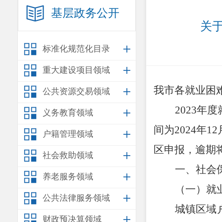
基层政务公开
关
标准化规范化目录
重大建设项目领域
我市各就业困
公共资源交易领域
2023
年度
义务教育领域
间为
2024
年
12
户籍管理领域
区申报，逾期
社会救助领域
一、
社会
养老服务领域
（一）就
公共法律服务领域
城镇区域
财政预决算领域