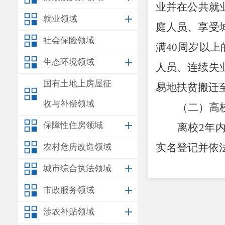
业并在公共就
就业领域
庭人员、享受
社会保险领域
满
40
周岁以上
生态环境领域
人员、连续失
国有土地上房屋征
易地扶贫搬迁
收与补偿领域
（二）高
保障性住房领域
离校
2
年
实名登记并依
农村危房改造领域
（三）不
城市综合执法领域
1.
企业法
市政服务领域
2.
有限责
涉农补贴领域