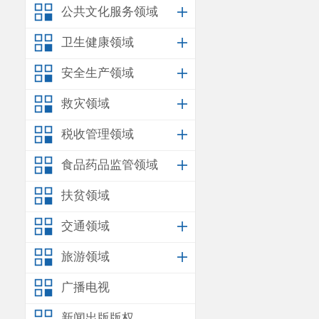
员；
公共文化服务领域
3.
个人独
卫生健康领域
员；
安全生产领域
4.
法律、
救灾领域
二、
补贴
税收管理领域
（一）就
食品药品监管领域
就业困难
扶贫领域
员可延长至退
交通领域
补贴时间为准
旅游领域
3
年）。
广播电视
（二）高
离校
2
年内
新闻出版版权