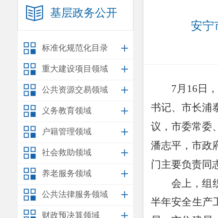
基层政务公开
安宁
标准化规范化目录
重大建设项目领域
7
月
16
日，
公共资源交易领域
书记
、市长浦
义务教育领域
议，
市委常委
户籍管理领域
潘志平，
市政
社会救助领域
门主要负责同
养老服务领域
会
上，组
公共法律服务领域
半年安全生产
财政预决算领域