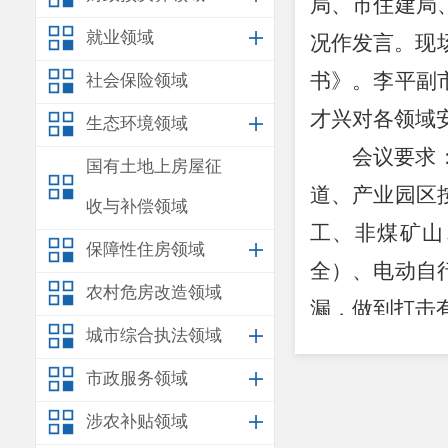
局、市住建局
就业领域
况作发言
。
现
书》。
李平副
社会保险领域
才兴对各领域
生态环境领域
会议要求
国有土地上房屋征
道
、产业园区
收与补偿领域
工、非煤矿山
保障性住房领域
全
）、电动自
农村危房改造领域
漏，
做到打击
城市综合执法领域
会议强调
市政服务领域
要确保不捅娄
硬的作风，全
涉农补贴领域