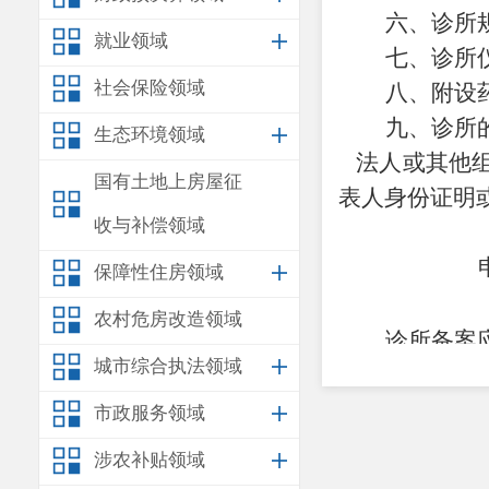
六、诊所
就业领域
七、诊所
社会保险领域
八、附设
九、诊所
生态环境领域
法人或其他
国有土地上房屋征
表人身份证明
收与补偿领域
保障性住房领域
农村危房改造领域
诊所备案
城市综合执法领域
一、
诊所
二、诊所
市政服务领域
面积大小）；
涉农补贴领域
三、诊所用