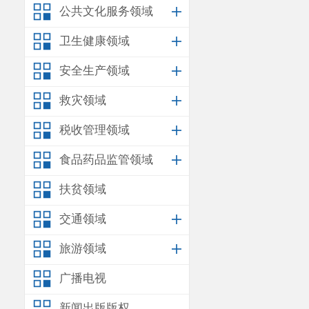
公共文化服务领域
四、
诊所
复印件；
卫生健康领域
五、其他
安全生产领域
六、诊所
救灾领域
七、诊所
八、附设
税收管理领域
九、诊所
食品药品监管领域
法人或其他
扶贫领域
表人身份证明
交通领域
旅游领域
广播电视
新闻出版版权