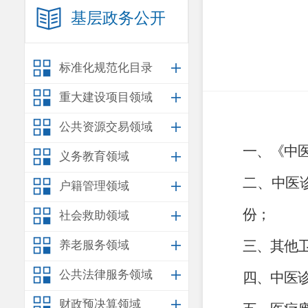
基层政务公开
标准化规范化目录
重大建设项目领域
公共资源交易领域
一、《
中
义务教育领域
二、
中医
户籍管理领域
份
；
社会救助领域
三
、
其他
养老服务领域
公共法律服务领域
四
、
中医
财政预决算领域