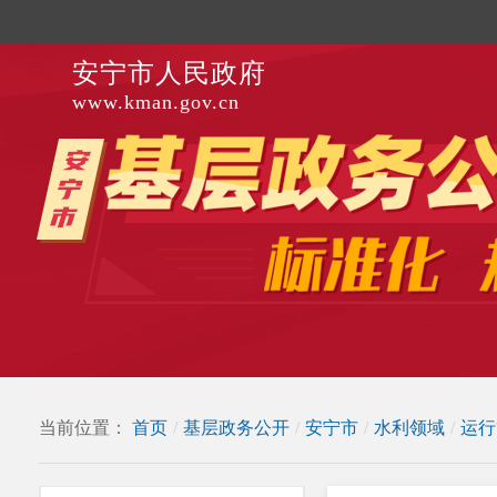
安宁市人民政府
www.kman.gov.cn
当前位置：
首页
/
基层政务公开
/
安宁市
/
水利领域
/
运行