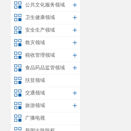
加工野生菌时
公共文化服务领域
再食用。食用
卫生健康领域
现头昏、恶心
安全生产领域
进行就诊
,避
救灾领域
话。
税收管理领域
食品药品监管领域
扶贫领域
交通领域
旅游领域
广播电视
新闻出版版权