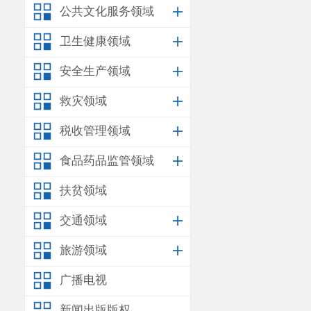
序号
培训学
公共文化服务领域
昆明市西山
卫生健康领域
1
业培训
安全生产领域
昆明市西山
2
业培训
救灾领域
云南心梦想
税收管理领域
能培训学校
3
司
食品药品监管领域
云南心梦想
扶贫领域
能培训学校
4
司
交通领域
云南心梦想
旅游领域
能培训学校
广播电视
5
司
云南顺达职
新闻出版版权