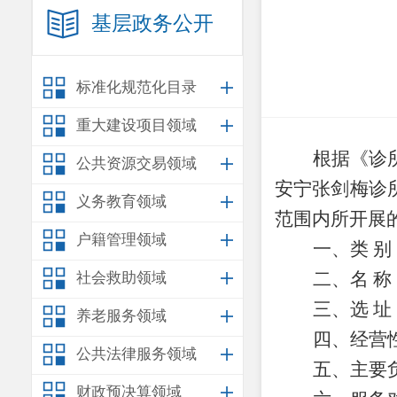
基层政务公开
标准化规范化目录
重大建设项目领域
根据
《诊
公共资源交易领域
安宁张剑梅诊
义务教育领域
范围内所开展
户籍管理领域
一、类
别
二、名
称
社会救助领域
三、选
址
养老服务领域
四、经营
公共法律服务领域
五、主要
财政预决算领域