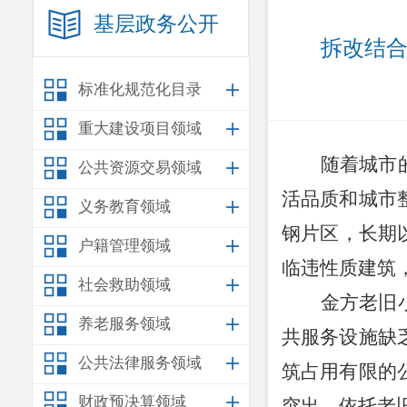
基层政务公开
拆改结合
标准化规范化目录
重大建设项目领域
随着城市
公共资源交易领域
活品质和城市
义务教育领域
钢片区，
长期
户籍管理领域
临违性质建筑
社会救助领域
金方老旧
养老服务领域
共服务设施缺
公共法律服务领域
筑占用有限的
财政预决算领域
突出
。
依托
老