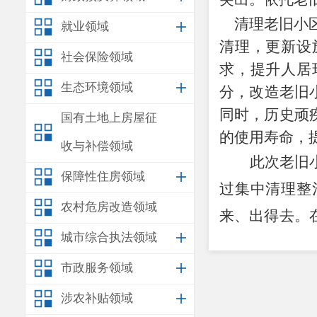
清理老旧
小
就业领域
清理，更新设
社会保险领域
求，提升人居
生态环境领域
分，改造老旧
同时
，历史顽
国有土地上房屋征
的使用寿命，
收与补偿领域
此次老旧
保障性住房领域
过集中清理整
农村危房改造领域
来、出得去
。
城市综合执法领域
顿。更重要
的
市政服务领域
吸引更多的投
涉农补贴领域