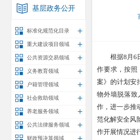
基层政务公开
标准化规范化目录
重大建设项目领域
根据
8
月
6
公共资源交易领域
作
要求，
按照
义务教育领域
案》的计划安
户籍管理领域
物外墙脱落致
社会救助领域
作
，
进一步推
养老服务领域
范化解安全风
公共法律服务领域
作开展情况进
财政预决算领域