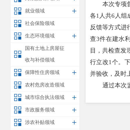
本次专项
就业领域
各
1
人共
6
人组
社会保险领域
反馈等方式进
生态环境领域
查
3
件在建水
国有土地上房屋征
目，
共检查发
收与补偿领域
行立改
1
个。
保障性住房领域
并验收，及时
通过本
次
农村危房改造领域
意识、
责任意
城市综合执法领域
市政服务领域
涉农补贴领域