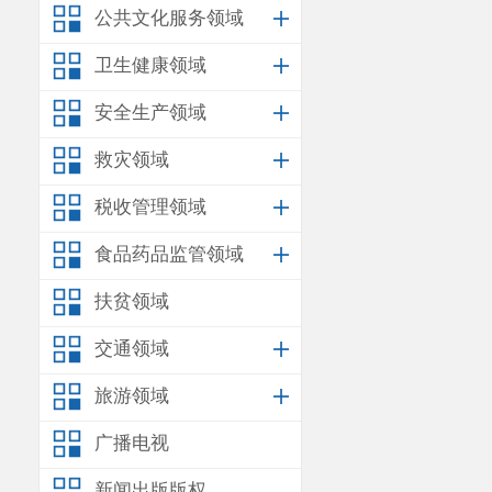
2023020261
号
公共文化服务领域
标
符合
《地下
卫生健康领域
（
GB5479-202
安全生产领域
理措施（如水
救灾领域
四、根据
税收管理领域
退水经
化粪池
食品药品监管领域
植物根系吸收
扶贫领域
五、你单
交通领域
靠；在
取水口
旅游领域
表，建立取用
广播电视
行，将按照取
新闻出版版权