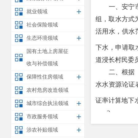
一、安宁
就业领域
组，取水方式
社会保险领域
活用水，供水
生态环境领域
下水，申请取
国有土地上房屋征
道浸长村民委
收与补偿领域
二、根据
保障性住房领域
水水资源论证
农村危房改造领域
证率计算地下
城市综合执法领域
3
万
m
/a
，
剩余
市政服务领域
三、根据
涉农补贴领域