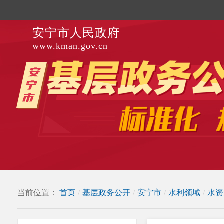
安宁市人民政府
www.kman.gov.cn
当前位置：
首页
/
基层政务公开
/
安宁市
/
水利领域
/
水资