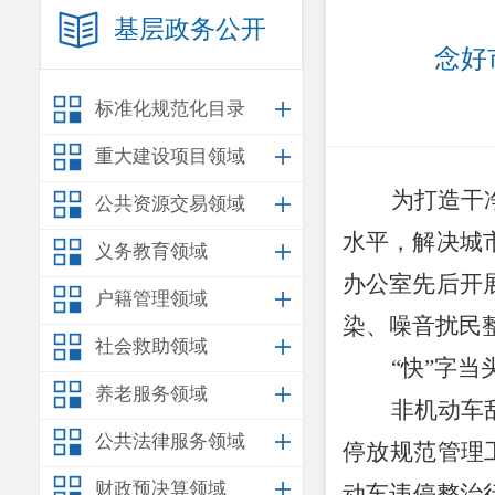
基层政务公开
念好
标准化规范化目录
重大建设项目领域
为打造干
公共资源交易领域
水平，解决城
义务教育领域
办公室先后开
户籍管理领域
染、噪音扰民
社会救助领域
“快”字
养老服务领域
非机动车
公共法律服务领域
停放规范管理
财政预决算领域
动车违停整治