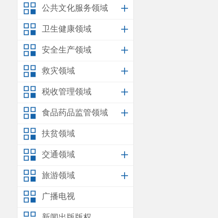
督促整改乱设
公共文化服务领域
乱停乱放24
卫生健康领域
区域周边的门
安全生产领域
“严”字
救灾领域
违规设置
税收管理领域
告安全管理，
食品药品监管领域
广告安全排查
安宁西收费站
扶贫领域
告牌、广告布
交通领域
规设置移动式广
旅游领域
“深”字
广播电视
为有效治
新闻出版版权