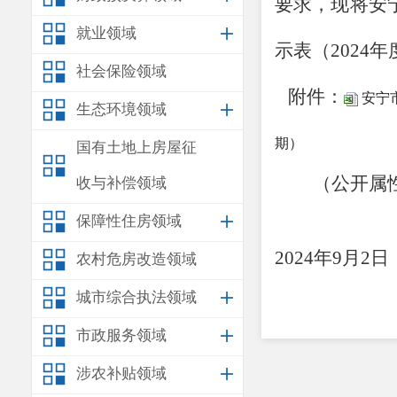
要求，现将安
就业领域
示表（
2024
年
社会保险领域
附件：
安宁
生态环境领域
期）
国有土地上房屋征
（公开属
收与补偿领域
安
保障性住房领域
2024
年
9
月
2
日
农村危房改造领域
城市综合执法领域
市政服务领域
涉农补贴领域