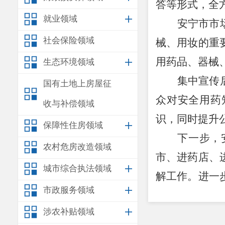
答等形式，全
就业领域
安宁市市
社会保险领域
械、用妆的重
用药品、器械
生态环境领域
集中宣传
国有土地上房屋征
众对安全用药
收与补偿领域
识，同时
提升
保障性住房领域
下一步，
农村危房改造领域
市、进药店、
城市综合执法领域
解工作。
进一
市政服务领域
提高了群众用
涉农补贴领域
民共治共享良