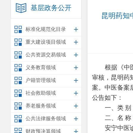
基层政务公开
昆明药知
标准化规范化目录
重大建设项目领域
公共资源交易领域
根据《
中
义务教育领域
审核，
昆明药
户籍管理领域
案
。
中医备案
社会救助领域
公告如下：
养老服务领域
一、类
别
二、名
称
公共法律服务领域
安宁中医
财政预决算领域