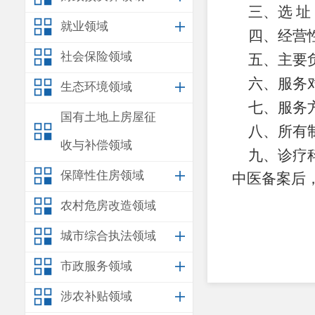
三、选
址
就业领域
四、经营
社会保险领域
五、主要
六
、服务
生态环境领域
七
、服务
国有土地上房屋征
八
、所有
收与补偿领域
九
、诊疗
保障性住房领域
中医备案
后
农村危房改造领域
城市综合执法领域
市政服务领域
涉农补贴领域