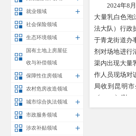
2024
年
8
就业领域
大量乳白色泡
社会保险领域
法大队）
行政
生态环境领域
于
青龙街道办
国有土地上房屋征
剂对场地进行
渠内出现大量
收与补偿领域
作人员现场对
保障性住房领域
局收到昆明市
农村危房改造领域
〔
2024
〕测
16
城市综合执法领域
倍；其余监测
市政服务领域
以上事实
涉农补贴领域
境局
2024
年
8