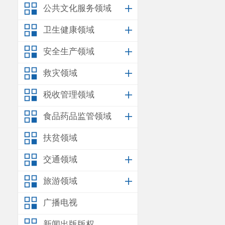
公共文化服务领域
像资料
》一份
卫生健康领域
云南赤滇
条
：
“
排放水污
安全生产领域
污染物排放总
救灾领域
昆明市生
税收管理领域
筑有限公司
违
食品药品监管领域
公司
有权进行
扶贫领域
辩
，视为放弃
交通领域
经核实，
为决定书（昆
旅游领域
动生态损害赔
广播电视
针对
云南
新闻出版版权